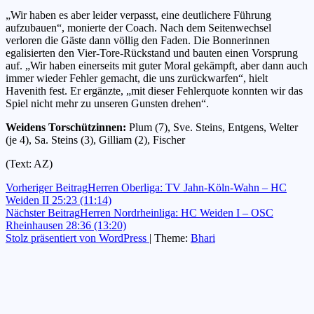
„Wir haben es aber leider verpasst, eine deutlichere Führung
aufzubauen“, monierte der Coach. Nach dem Seitenwechsel
verloren die Gäste dann völlig den Faden. Die Bonnerinnen
egalisierten den Vier-Tore-Rückstand und bauten einen Vorsprung
auf. „Wir haben einerseits mit guter Moral gekämpft, aber dann auch
immer wieder Fehler gemacht, die uns zurückwarfen“, hielt
Havenith fest. Er ergänzte, „mit dieser Fehlerquote konnten wir das
Spiel nicht mehr zu unseren Gunsten drehen“.
Weidens Torschützinnen:
Plum (7), Sve. Steins, Entgens, Welter
(je 4), Sa. Steins (3), Gilliam (2), Fischer
(Text: AZ)
Beitragsnavigation
Vorheriger Beitrag
Herren Oberliga: TV Jahn-Köln-Wahn – HC
Weiden II 25:23 (11:14)
Nächster Beitrag
Herren Nordrheinliga: HC Weiden I – OSC
Rheinhausen 28:36 (13:20)
Stolz präsentiert von WordPress
|
Theme:
Bhari