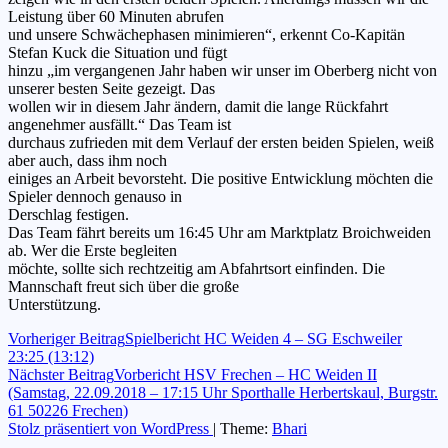
Leistung über 60 Minuten abrufen
und unsere Schwächephasen minimieren“, erkennt Co-Kapitän
Stefan Kuck die Situation und fügt
hinzu „im vergangenen Jahr haben wir unser im Oberberg nicht von
unserer besten Seite gezeigt. Das
wollen wir in diesem Jahr ändern, damit die lange Rückfahrt
angenehmer ausfällt.“ Das Team ist
durchaus zufrieden mit dem Verlauf der ersten beiden Spielen, weiß
aber auch, dass ihm noch
einiges an Arbeit bevorsteht. Die positive Entwicklung möchten die
Spieler dennoch genauso in
Derschlag festigen.
Das Team fährt bereits um 16:45 Uhr am Marktplatz Broichweiden
ab. Wer die Erste begleiten
möchte, sollte sich rechtzeitig am Abfahrtsort einfinden. Die
Mannschaft freut sich über die große
Unterstützung.
Beitragsnavigation
Vorheriger Beitrag
Spielbericht HC Weiden 4 – SG Eschweiler
23:25 (13:12)
Nächster Beitrag
Vorbericht HSV Frechen – HC Weiden II
(Samstag, 22.09.2018 – 17:15 Uhr Sporthalle Herbertskaul, Burgstr.
61 50226 Frechen)
Stolz präsentiert von WordPress
|
Theme:
Bhari