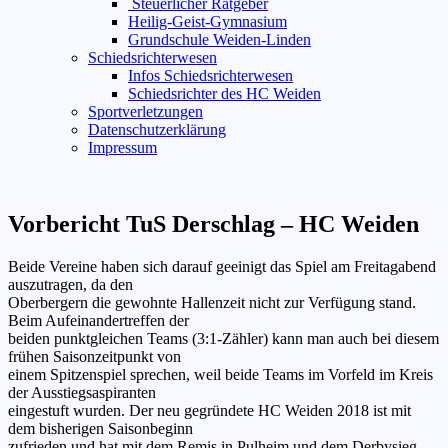
Steuerlicher Ratgeber
Heilig-Geist-Gymnasium
Grundschule Weiden-Linden
Schiedsrichterwesen
Infos Schiedsrichterwesen
Schiedsrichter des HC Weiden
Sportverletzungen
Datenschutzerklärung
Impressum
Vorbericht TuS Derschlag – HC Weiden
Beide Vereine haben sich darauf geeinigt das Spiel am Freitagabend
auszutragen, da den
Oberbergern die gewohnte Hallenzeit nicht zur Verfügung stand.
Beim Aufeinandertreffen der
beiden punktgleichen Teams (3:1-Zähler) kann man auch bei diesem
frühen Saisonzeitpunkt von
einem Spitzenspiel sprechen, weil beide Teams im Vorfeld im Kreis
der Ausstiegsaspiranten
eingestuft wurden. Der neu gegründete HC Weiden 2018 ist mit
dem bisherigen Saisonbeginn
zufrieden und hat mit dem Remis in Pulheim und dem Derbysieg