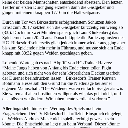
keine der beiden Mannschaften entscheidend absetzen. Den letzten
Treffer im ersten Durchgang erzielten dann die Gastgeber und
gingen mit einem knappen 17:16 in die Halbzeitpause.
Durch ein Tor von Birkesdorfs erfolgreichstem Schützen Jakob
Ernst zum 20:17 setzten sich die Gastgeber kurzzeitig ein wenig ab
(33.). Doch nur zwei Minuten später glich Lars Klinkenberg das
Spiel erneut zum 20:20 aus. Danach kippte die Partie zugunsten des
HC. Birkesdorf seinerseits glich jedoch immer wieder aus, ging aber
bis zum Spielende nicht mehr in Führung und musste sich am Ende
knapp mit 33:32 gegen Weiden geschlagen geben.
Lobende Worte gab es nach Abpfiff von HC-Trainer Havers:
“Meine Jungs haben von Anfang bis Ende einen tollen Fight
geboten und sich nicht von der sehr körperlichen Deckungsarbeit
der Dürener beeindrucken lassen.” Birkesdorfs Trainer Karsten
Bohmann-Hesse sah den Grund für die Niederlage bei seiner
eigenen Mannschaft: “Die Weidener waren einfach bissiger als wir.
Sie waren auf allen Positionen williger als wir, das geht nicht, und
das müssen wir ändern. Wir haben heute verdient verloren.”
Allerdings steht hinter der Wertung des Spiels noch ein
Fragezeichen. Der TV Birkesdorf hat offiziell Einspruch eingelegt,
da Weidens Andreas Micke nicht spielberechtigt gewesen sein
könnte. Die Entscheidung liegt nun beim Verband. Dieser könnte