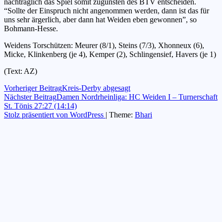
nachträglich das Spiel somit zugunsten des BTV entscheiden.
“Sollte der Einspruch nicht angenommen werden, dann ist das für
uns sehr ärgerlich, aber dann hat Weiden eben gewonnen”, so
Bohmann-Hesse.
Weidens Torschützen: Meurer (8/1), Steins (7/3), Xhonneux (6),
Micke, Klinkenberg (je 4), Kemper (2), Schlingensief, Havers (je 1)
(Text: AZ)
Beitragsnavigation
Vorheriger Beitrag
Kreis-Derby abgesagt
Nächster Beitrag
Damen Nordrheinliga: HC Weiden I – Turnerschaft
St. Tönis 27:27 (14:14)
Stolz präsentiert von WordPress
|
Theme:
Bhari