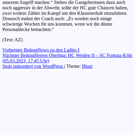
unserem Angriff machen.“ Stehen die Gastgeberinnen dazu auch
noch aggressiv in der Abwehr, sollte der HC gute Chancen haben,
zwei weitere Zähler im Kampf um den Klassenerhalt einzufahren.
Dennoch mahnt der Coach auch: „Es werden noch einige
schwierige Wochen für uns kommen, wenn wir die dünne
Personaldecke betrachten.“
(Text: AZ)
Beitragsnavigation
Vorheriger Beitrag
News zu den Ladies I
Nächster Beitrag
Herren Oberliga: HC Weiden II – SC Fortuna Köln
(05.03.2023, 17:45 Uhr)
Stolz präsentiert von WordPress
|
Theme:
Bhari