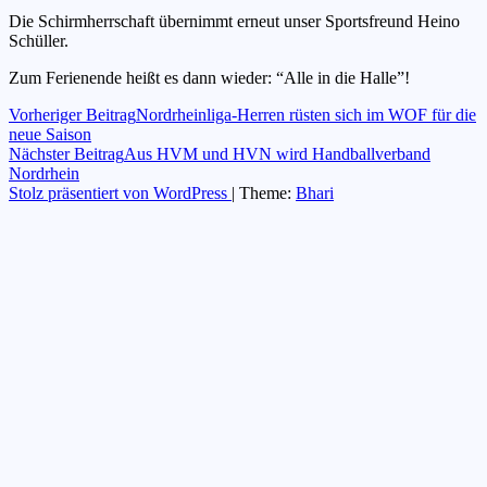
Die Schirmherrschaft übernimmt erneut unser Sportsfreund Heino
Schüller.
Zum Ferienende heißt es dann wieder: “Alle in die Halle”!
Beitragsnavigation
Vorheriger Beitrag
Nordrheinliga-Herren rüsten sich im WOF für die
neue Saison
Nächster Beitrag
Aus HVM und HVN wird Handballverband
Nordrhein
Stolz präsentiert von WordPress
|
Theme:
Bhari