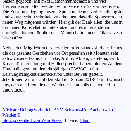
Saison gegeben. Mit zwei Damenmannschaften und vier
Herrenmannschaften werden wir unsere erste Saison bestreiten.
Die Zusammenlegung unserer Sponsorenteams verlief reibungslos
und so war schon sehr bald zu erkennen, dass die Sponsoren den
neuen Weg mitgehen würden. Hier gilt der Dank allen, die uns in
der neuen Konstellation unterstützen und es unter anderem
ermöglich haben, für alle sechs Mannschaften neue Trikotsätze zu
beschaffen.
Neben den Mitgliedern des erweiterten Vorstands sind die Teams,
die das gesamte Geschehen vor Ort gestalten seit Monaten sehr
aktiv. Unsere Teams für Theke, Auf- & Abbau, Cafeteria, Grill,
Kasse, Turnierleitung und Hallensprecher haben mit den Weidener
Handballtagen und dem diesjährigen EWV-Cup ihre
Leistungsfähigkeit eindrucksvoll unter Beweis gestellt.
Jetzt freuen wir uns auf den Start der Saison 2018/19 und wünschen
uns, dass alle Freunde des Weidener Handballs uns weiterhin
unterstützen.
Beitragsnavigation
Nächster Beitrag
Vorbericht ASV Schwarz-Rot Aachen – HC
Weiden II
Stolz präsentiert von WordPress
|
Theme:
Bhari