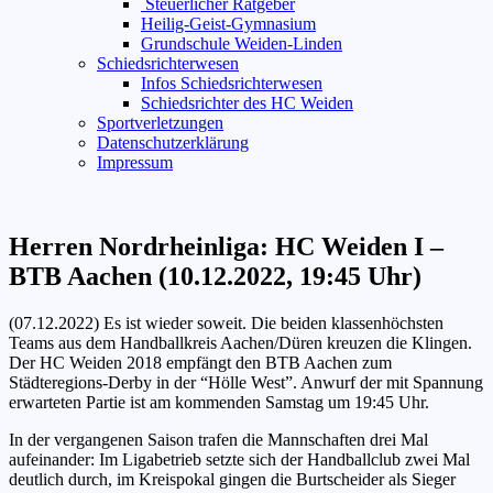
Steuerlicher Ratgeber
Heilig-Geist-Gymnasium
Grundschule Weiden-Linden
Schiedsrichterwesen
Infos Schiedsrichterwesen
Schiedsrichter des HC Weiden
Sportverletzungen
Datenschutzerklärung
Impressum
Herren Nordrheinliga: HC Weiden I –
BTB Aachen (10.12.2022, 19:45 Uhr)
(07.12.2022) Es ist wieder soweit. Die beiden klassenhöchsten
Teams aus dem Handballkreis Aachen/Düren kreuzen die Klingen.
Der HC Weiden 2018 empfängt den BTB Aachen zum
Städteregions-Derby in der “Hölle West”. Anwurf der mit Spannung
erwarteten Partie ist am kommenden Samstag um 19:45 Uhr.
In der vergangenen Saison trafen die Mannschaften drei Mal
aufeinander: Im Ligabetrieb setzte sich der Handballclub zwei Mal
deutlich durch, im Kreispokal gingen die Burtscheider als Sieger