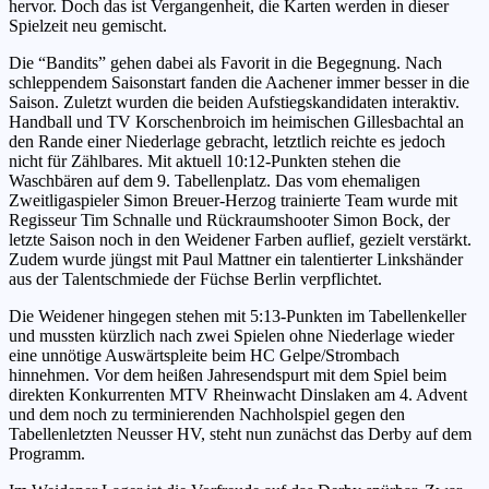
hervor. Doch das ist Vergangenheit, die Karten werden in dieser
Spielzeit neu gemischt.
Die “Bandits” gehen dabei als Favorit in die Begegnung. Nach
schleppendem Saisonstart fanden die Aachener immer besser in die
Saison. Zuletzt wurden die beiden Aufstiegskandidaten interaktiv.
Handball und TV Korschenbroich im heimischen Gillesbachtal an
den Rande einer Niederlage gebracht, letztlich reichte es jedoch
nicht für Zählbares. Mit aktuell 10:12-Punkten stehen die
Waschbären auf dem 9. Tabellenplatz. Das vom ehemaligen
Zweitligaspieler Simon Breuer-Herzog trainierte Team wurde mit
Regisseur Tim Schnalle und Rückraumshooter Simon Bock, der
letzte Saison noch in den Weidener Farben auflief, gezielt verstärkt.
Zudem wurde jüngst mit Paul Mattner ein talentierter Linkshänder
aus der Talentschmiede der Füchse Berlin verpflichtet.
Die Weidener hingegen stehen mit 5:13-Punkten im Tabellenkeller
und mussten kürzlich nach zwei Spielen ohne Niederlage wieder
eine unnötige Auswärtspleite beim HC Gelpe/Strombach
hinnehmen. Vor dem heißen Jahresendspurt mit dem Spiel beim
direkten Konkurrenten MTV Rheinwacht Dinslaken am 4. Advent
und dem noch zu terminierenden Nachholspiel gegen den
Tabellenletzten Neusser HV, steht nun zunächst das Derby auf dem
Programm.