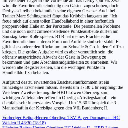
Im Weidener Lager ist die Vorfreude auf das Derby spürbar. Zwar
wird die Favoritenrolle eindeutig den Gästen zugeschoben, doch
Derbys schreiben bekanntlich seine eigenen Gesetze. Auch bei
Trainer Marc Schlingensief fängt das Kribbeln langsam an: “Ich
freue mich auf einen tollen Handballabend in einer hoffentlich
proppenvollen Halle an der Parkstraße. Die personellen Probleme
und die noch nicht zufriedenstellende Punkteausbeute dürfen am
Samstag keine Rolle spielen. BTB hat meines Erachtens die
Favoritenrolle inne – deren Form und Auftritte sind sehr stabil. Es
gilt insbesondere den Rückraum um Schnalle & Co. in den Griff zu
kriegen. Die größte Aufgabe wird es aber vermutlich sein, die
offensiv ausgerichtete Abwehr der Gäste in Bewegung zu
bekommen und gute Abschlussmöglichkeiten zu erarbeiten. Wir
werden alle Register ziehen, um die wichtigen Punkte im
Handballdorf zu behalten.
Aufgrund des zu erwartenden Zuschaueraufkommen ist ein
frühzeitiges Erscheinen ratsam. Bereits um 17:30 Uhr empfängt die
Weidener Zweitvertretung die HBD Löwen Oberberg zum
wichtigen Aufeinandertreffen im Oberliga-Abstiegskampf – ein
ebenfalls sehr interessantes Vorspiel. Um 15:30 Uhr spielt die 3.
Mannschaft in der Kreisliga gegen den VfL Bardenberg II.
Beitragsnavigation
Vorheriger Beitrag
Herren Oberliga: TSV Bayer Dormagen – HC
Weiden II 43:30 (18:18)
Nächster Beitrag
Herren Oberliga: HC Weiden II – HBD Löwen