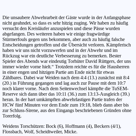
Die unsaubere Abwehrarbeit der Gäste wurde in der Anfangsphase
nicht geahndet, so dass es sehr hitzig zuging. Wir haben zu häufig
versucht den Kreisläufer anzuspielen und diese Pässe wurden
abgefangen. Des weiteren haben wir einige fragwürdige
Stürmerfouls gegen uns bekommen, aber auch zu häufig falsche
Entscheidungen getroffen und die Übersicht verloren. Kämpferisch
haben wir uns nicht vorzuwerfen und in der Abwehr und im
Rückzug war ein deutliche Verbesserung zu bemerken. Bester
Spieler des Abends war eindeutig Torhüter David Rüttgers, der uns
immer wieder vorne hielt.“ Trotzdem reichte es für die Hausherren
in einer engen und hitzigen Partie am Ende nicht für etwas
Zählbares. Dabei war Weiden nach dem 4:4 (13.) zunächst mit 8:4
(20.) in Führung gegangen und lag auch zur Pause mit dem 10:7
noch klarer vorne. Nach dem Seitenwechsel kämpfte die TuSEM-
Reserve sich dann über das 10:11 (36.) zum 13:13-Ausgleich (39.)
heran. In der hart umkämpften abwehrlastigen Partie trafen der
HCW fünf Minuten vor dem Ende zum 19:18, blieb dann aber bis
zur Schluss-Sirene, aus den Eingangs beschriebenen Gründen ohne
Torerfolg.
Weidens Torschützen: Bock (6), Hoffmann (4), Beckers (4/1),
Flossbach, Wolf, Scheidtweiler, Micke.