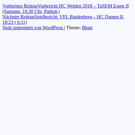
Beitragsnavigation
Vorheriger Beitrag
Vorbericht HC Weiden 2018 – TuSEM Essen II
(Samstag, 19.30 Uhr, Parkstr.)
Nächster Beitrag
Spielbericht: VFL Bardenberg – HC Damen II
18:23 ( 6:11)
Stolz präsentiert von WordPress
|
Theme:
Bhari